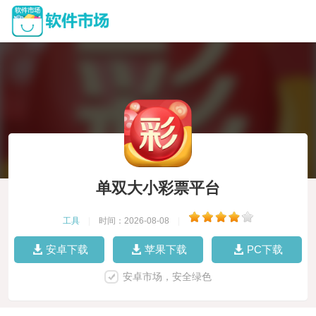
单双大小彩票平台
工具
|
时间：2026-08-08
|
安卓下载
苹果下载
PC下载
安卓市场，安全绿色