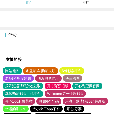
简介
排行
评论
友情链接
网站地图
永盈彩票-购彩大厅
6号彩票平台
老品牌-明发彩票
明发彩票网址
快三彩票
乐彩汇邀请码怎么获取
开心彩票旧版
开心彩票网官网
幸运购彩彩票手机平台
Welcome第一娱乐彩票
开心100彩票荣誉
彩票6个号码
乐彩汇邀请码2024最新版
幸运购彩APP
大小快三app下载
开心 彩票