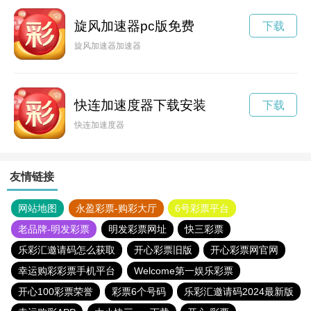
旋风加速器pc版免费
下载
旋风加速器加速器
快连加速度器下载安装
下载
快连加速度器
友情链接
网站地图
永盈彩票-购彩大厅
6号彩票平台
老品牌-明发彩票
明发彩票网址
快三彩票
乐彩汇邀请码怎么获取
开心彩票旧版
开心彩票网官网
幸运购彩彩票手机平台
Welcome第一娱乐彩票
开心100彩票荣誉
彩票6个号码
乐彩汇邀请码2024最新版