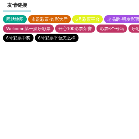
友情链接
网站地图
永盈彩票-购彩大厅
6号彩票平台
老品牌-明发彩
Welcome第一娱乐彩票
开心100彩票荣誉
彩票6个号码
乐
6号彩票中奖
6号彩票平台怎么样